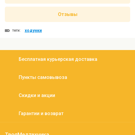
Отзывы
теги:
ходунки
Бесплатная курьерская доставка
Пункты самовывоза
Скидки и акции
Гарантии и возврат
ТвояМедтехника